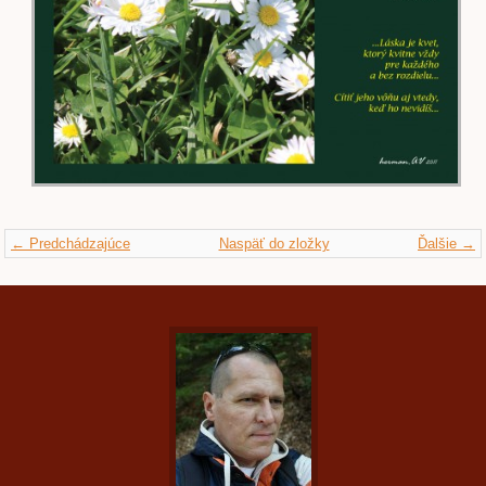
← Predchádzajúce
Naspäť do zložky
Ďalšie →