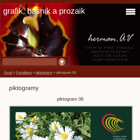
grafik, básnik a prozaik
Úvod
»
Fotoalbum
»
piktogramy
»
piktogram 06
piktogramy
piktogram 06