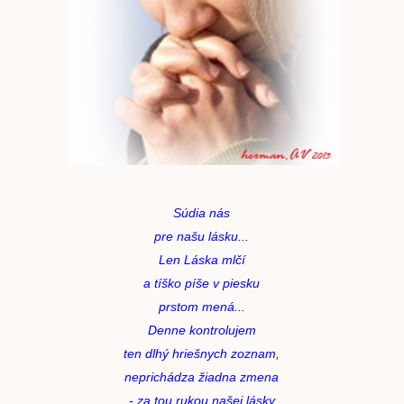
Súdia nás
pre našu lásku...
Len Láska mlčí
a tíško píše v piesku
prstom mená...
Denne kontrolujem
ten dlhý hriešnych zoznam,
neprichádza žiadna zmena
- za tou rukou našej lásky