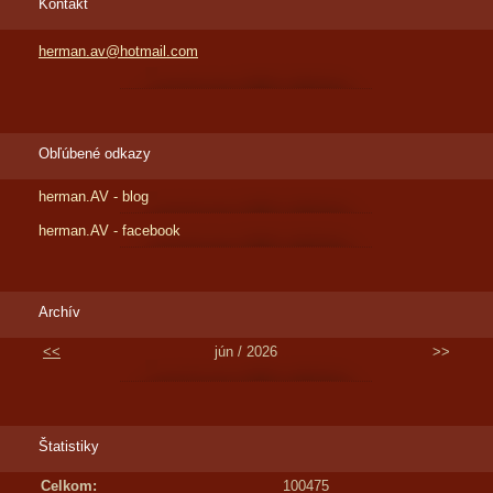
Kontakt
herman.av@hotmail.com
Obľúbené odkazy
herman.AV - blog
herman.AV - facebook
Archív
<<
jún / 2026
>>
Štatistiky
Celkom:
100475