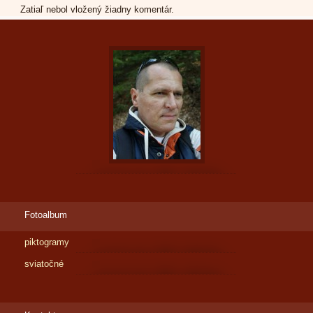
Zatiaľ nebol vložený žiadny komentár.
Fotoalbum
piktogramy
sviatočné