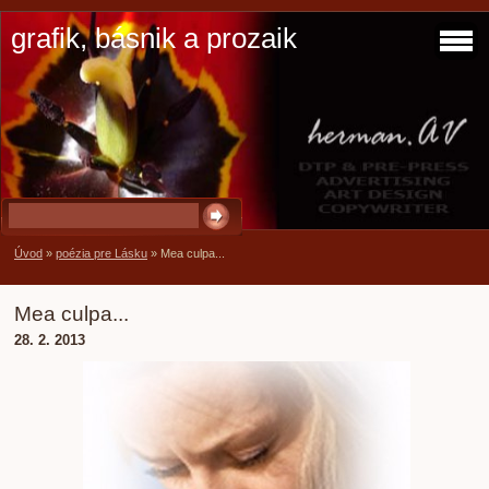
grafik, básnik a prozaik
Úvod
»
poézia pre Lásku
»
Mea culpa...
Mea culpa...
28. 2. 2013