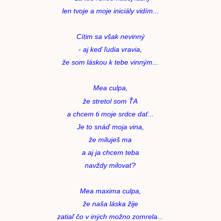
len tvoje a moje iniciály vidím...
Cítim sa však nevinný
- aj keď ľudia vravia,
že som láskou k tebe vinným...
Mea culpa,
že stretol som ŤA
a chcem ti moje srdce dať...
Je to snáď moja vina,
že miluješ ma
a aj ja chcem teba
navždy milovať?
Mea maxima culpa,
že naša láska žije
zatiaľ čo v iných možno zomrela...